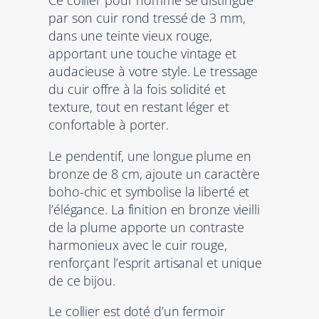
C
par son cuir rond tressé de 3 mm,
o
dans une teinte vieux rouge,
l
apportant une touche vintage et
l
audacieuse à votre style. Le tressage
i
du cuir offre à la fois solidité et
e
texture, tout en restant léger et
r
confortable à porter.
h
o
Le pendentif, une longue plume en
m
bronze de 8 cm, ajoute un caractère
m
boho-chic et symbolise la liberté et
e
l’élégance. La finition en bronze vieilli
e
de la plume apporte un contraste
n
harmonieux avec le cuir rouge,
c
renforçant l’esprit artisanal et unique
u
de ce bijou.
i
r
Le collier est doté d’un fermoir