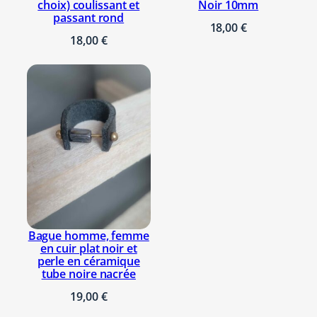
o
choix) coulissant et
Noir 10mm
passant rond
n
18,00
€
z
18,00
€
e
Bague homme, femme
en cuir plat noir et
perle en céramique
tube noire nacrée
19,00
€