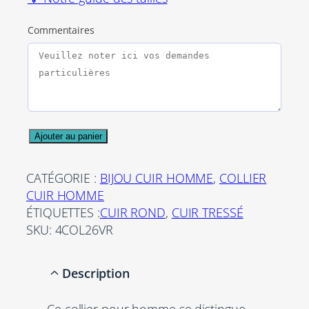
Commentaires
q
Ajouter au panier
u
a
CATÉGORIE :
BIJOU CUIR HOMME
, 
COLLIER
n
CUIR HOMME
t
ÉTIQUETTES :
CUIR ROND
, 
CUIR TRESSÉ
i
SKU:
4COL26VR
t
é
Description
d
e
Ce collier pour homme se distingue