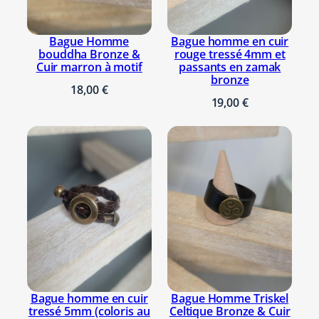
r
o
u
Bague Homme
Bague homme en cuir
bouddha Bronze &
rouge tressé 4mm et
g
Cuir marron à motif
passants en zamak
e
bronze
18,00
€
a
19,00
€
v
e
c
p
l
u
m
e
e
n
b
Bague homme en cuir
Bague Homme Triskel
r
tressé 5mm (coloris au
Celtique Bronze & Cuir