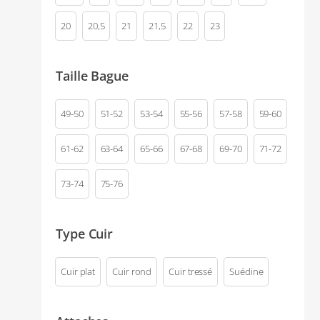
20
20,5
21
21,5
22
23
Taille Bague
49-50
51-52
53-54
55-56
57-58
59-60
61-62
63-64
65-66
67-68
69-70
71-72
73-74
75-76
Type Cuir
Cuir plat
Cuir rond
Cuir tressé
Suédine