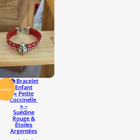
🐞 Bracelet
Enfant
uveauté
« Petite
Coccinelle
» –
Suédine
Rouge &
Étoiles
Argentées