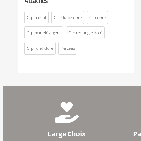
Attaches
Clip argent
Clip dome doré
Clip doré
Clip martelé argent
Clip rectangle doré
Clip rond doré
Percées
Large Choix
Pa