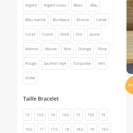
Argent
Argent cousu
Blanc
Bleu
Bleu marine
Bordeaux
Bronze
Camel
Corail
Cuivre
Doré
Gris
Jaune
Marron
Mauve
Noir
Orange
Rose
Rouge
Saumon rayé
Turquoise
Vert
Violet
No
Taille Bracelet
13
13,5
14
14,5
15
15,5
16
16,5
17
17,5
18
18,5
19
19,5