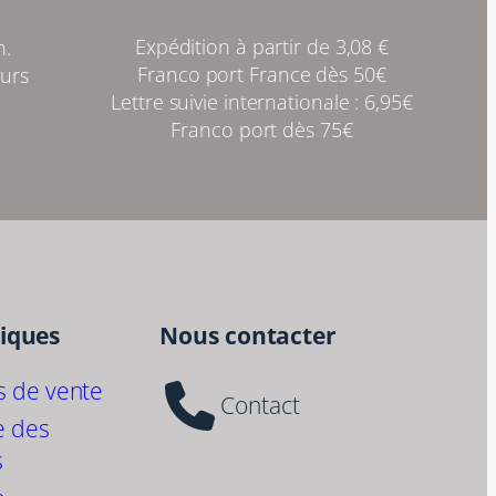
Expédition à partir de 3,08 €
h.
Franco port France dès 50€
ours
Lettre suivie internationale : 6,95€
Franco port dès 75€
tiques
Nous contacter
s de vente
Contact
e des
s