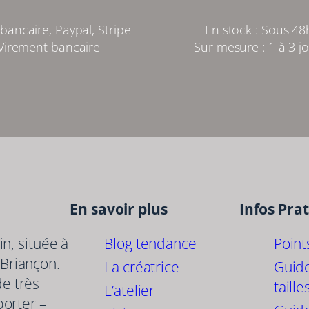
bancaire, Paypal, Stripe
En stock : Sous 48
Virement bancaire
Sur mesure : 1 à 3 j
En savoir plus
Infos Pra
in, située à
Blog tendance
Point
 Briançon.
La créatrice
Guid
de très
taille
L’atelier
porter –