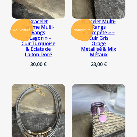
Bracelet
Bracelet Multi-
Femme Multi-
Rangs
Nouveauté
Nouveauté
Rangs
« Tempête » –
« Lagon » –
Cuir Gris
Cuir Turquoise
Orage
& Éclats de
Métallisé & Mix
Laiton Doré
Métaux
30,00
€
28,00
€