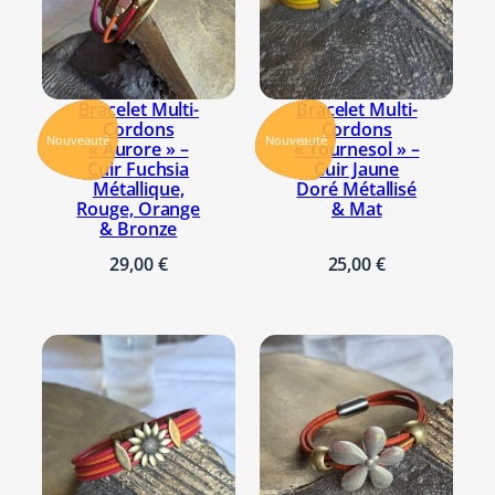
Bracelet Multi-
Bracelet Multi-
Cordons
Cordons
Nouveauté
Nouveauté
« Aurore » –
« Tournesol » –
Cuir Fuchsia
Cuir Jaune
Métallique,
Doré Métallisé
Rouge, Orange
& Mat
& Bronze
29,00
€
25,00
€