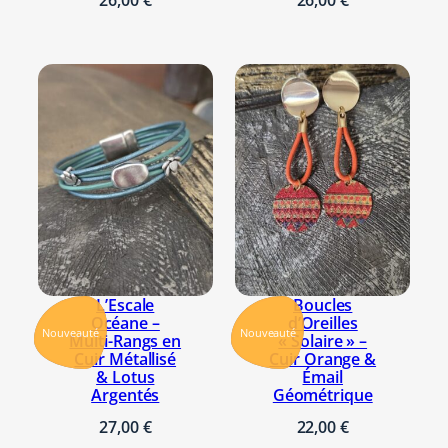
L’Escale
Boucles
Océane –
d’Oreilles
Nouveauté
Nouveauté
Multi-Rangs en
« Solaire » –
Cuir Métallisé
Cuir Orange &
& Lotus
Émail
Argentés
Géométrique
27,00
€
22,00
€