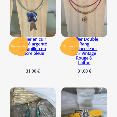
Collier en cuir
Collier Double
tressé argenté
Rang
Nouveauté
Nouveauté
et papillon en
« Étincelle » –
nacre bleue
Cuir Vintage
Rouge &
Laiton
31,00
€
31,00
€