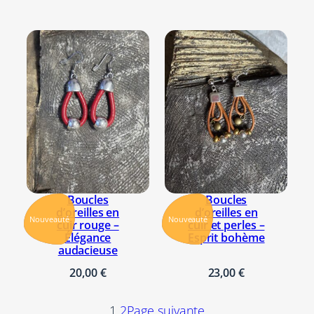
Boucles
Boucles
d’oreilles en
d’oreilles en
Nouveauté
Nouveauté
cuir rouge –
cuir et perles –
Élégance
Esprit bohème
audacieuse
20,00
€
23,00
€
1
2
Page suivante