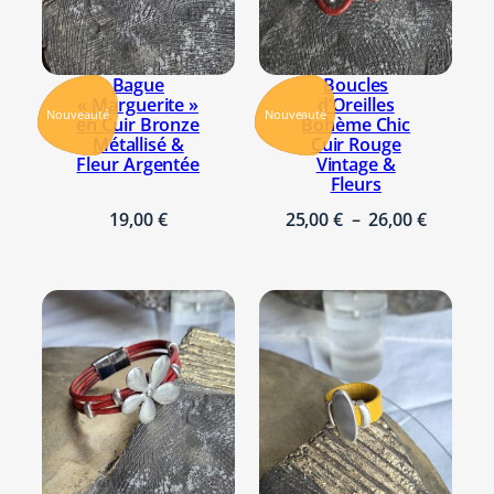
Bague
Boucles
« Marguerite »
d’Oreilles
Nouveauté
Nouveauté
en Cuir Bronze
Bohème Chic
Métallisé &
Cuir Rouge
Fleur Argentée
Vintage &
Fleurs
P
19,00
€
25,00
€
–
26,00
€
l
a
g
e
d
e
p
r
i
x