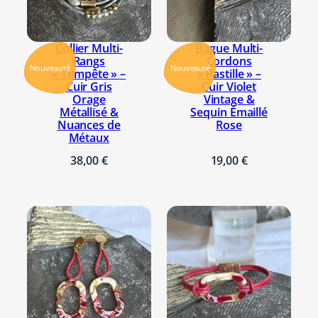
Collier Multi-
Bague Multi-
Rangs
Cordons
Nouveauté
Nouveauté
« Tempête » –
« Pastille » –
Cuir Gris
Cuir Violet
Orage
Vintage &
Métallisé &
Sequin Émaillé
Nuances de
Rose
Métaux
38,00
€
19,00
€