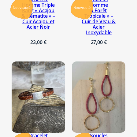
Homme Triple
Homme
Nouveauté
Nouveauté
Rang « Acajou
« Forêt
& Hématite » –
Tropicale » –
Cuir Acajou et
Cuir de Veau &
Acier Noir
Acier
Inoxydable
23,00
€
27,00
€
Bracelet
Boucles