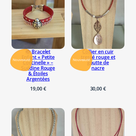
🐞 Bracelet
Collier en cuir
Enfant « Petite
tressé rouge et
Nouveauté
Nouveauté
Coccinelle » –
goutte de
Suédine Rouge
nacre
& Étoiles
Argentées
19,00
€
30,00
€