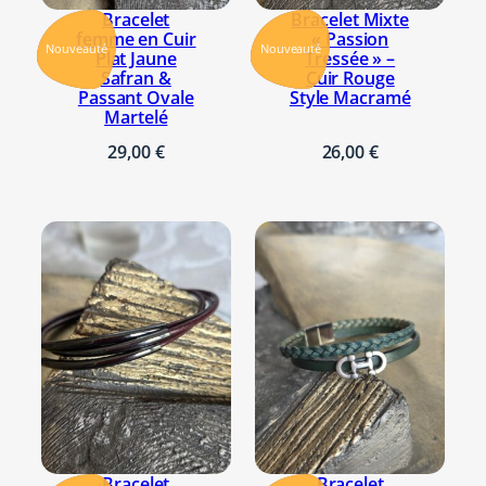
Bracelet
Bracelet Mixte
femme en Cuir
« Passion
Nouveauté
Nouveauté
Plat Jaune
Tressée » –
Safran &
Cuir Rouge
Passant Ovale
Style Macramé
Martelé
29,00
€
26,00
€
Bracelet
Bracelet