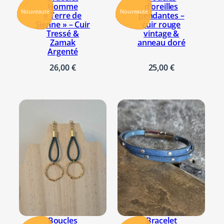
Homme
d’oreilles
Nouveauté
Nouveauté
« Terre de
pendantes –
Sienne » – Cuir
cuir rouge
Tressé &
vintage &
Zamak
anneau doré
Argenté
26,00
€
25,00
€
Boucles
Bracelet