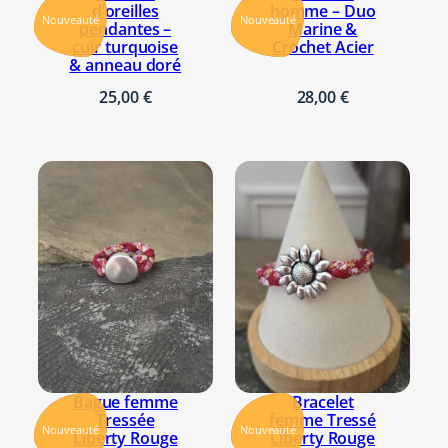
d’oreilles
homme – Duo
Nouveauté
Nouveauté
pendantes –
Marine &
cuir turquoise
Crochet Acier
& anneau doré
25,00
€
28,00
€
Bague femme
Bracelet
Tressée
femme Tressé
Nouveauté
Nouveauté
Liberty Rouge
Liberty Rouge