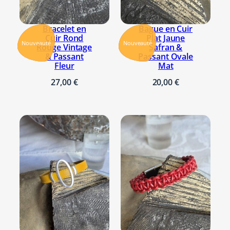
:
2
Bracelet en
Bague en Cuir
5
Cuir Rond
Plat Jaune
,
Nouveauté
Nouveauté
Rouge Vintage
Safran &
0
& Passant
Passant Ovale
0
Fleur
Mat
27,00
€
20,00
€
€
à
2
6
,
0
0
€