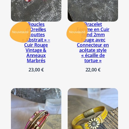
Boucles
Bracelet
d’Oreilles
Femme en Cuir
Nouveauté
Nouveauté
Gouttes
Rond 2mm
« Abstrait » –
Rouge avec
Cuir Rouge
Connecteur en
Vintage &
acétate style
Anneaux
« écaille de
Marbrés
tortue »
23,00
€
22,00
€