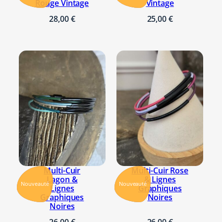
Rouge Vintage
Vintage
28,00
€
25,00
€
Multi-Cuir
Multi-Cuir Rose
Lagon &
& Lignes
Nouveauté
Nouveauté
Lignes
Graphiques
Graphiques
Noires
Noires
26,00
€
26,00
€