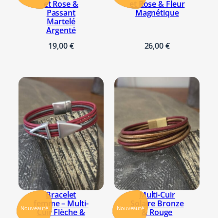
et Rose &
et Rose & Fleur
Passant
Magnétique
Martelé
Argenté
19,00
€
26,00
€
Bracelet
Multi-Cuir
femme – Multi-
Solaire Bronze
Nouveauté
Nouveauté
Cuir Flèche &
& Rouge