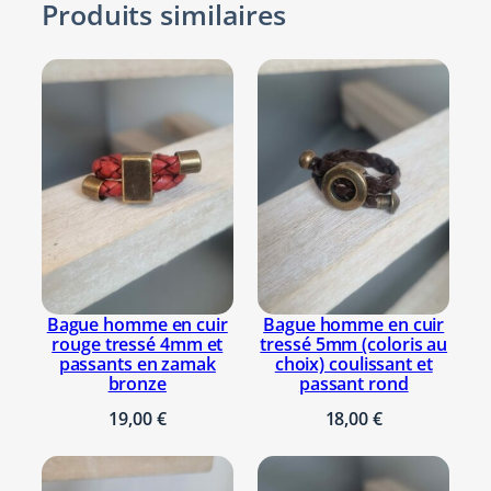
Produits similaires
Attributs
Valeur
m
Bronze,
Couleurs
m
Marron
e
b
o
55-56, 57-58,
u
59-60, 61-62,
d
Taille
63-64, 65-66,
d
bague
67-68, 69-70,
h
71-72, 73-74,
a
75-76
B
r
Bague homme en cuir
Bague homme en cuir
rouge tressé 4mm et
tressé 5mm (coloris au
o
passants en zamak
choix) coulissant et
n
bronze
passant rond
z
19,00
€
18,00
€
e
&
C