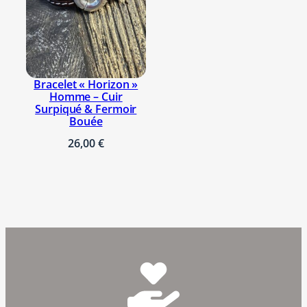
Bracelet « Horizon »
Homme – Cuir
Surpiqué & Fermoir
Bouée
26,00
€