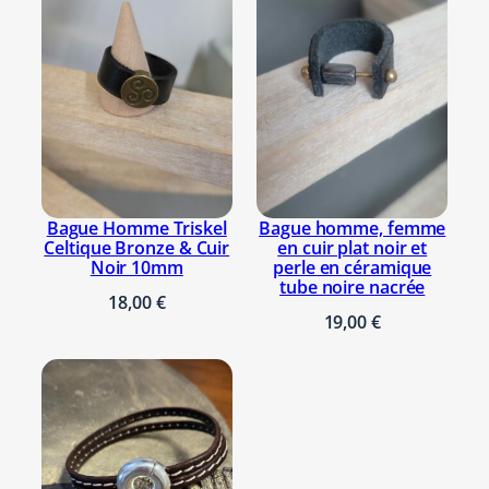
u
i
r
m
a
r
r
o
Bague Homme Triskel
Bague homme, femme
n
Celtique Bronze & Cuir
en cuir plat noir et
Noir 10mm
perle en céramique
à
tube noire nacrée
m
18,00
€
19,00
€
o
t
i
f