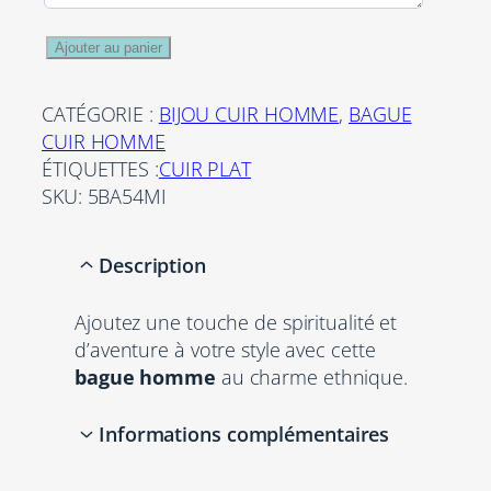
q
Ajouter au panier
u
a
CATÉGORIE :
BIJOU CUIR HOMME
, 
BAGUE
n
CUIR HOMME
t
ÉTIQUETTES :
CUIR PLAT
i
SKU:
5BA54MI
t
é
Description
d
e
Ajoutez une touche de spiritualité et
B
d’aventure à votre style avec cette
a
bague homme
au charme ethnique.
g
u
e
Informations complémentaires
H
o