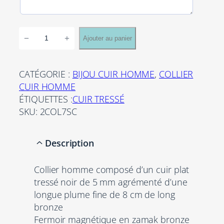
q
−
+
Ajouter au panier
u
a
n
CATÉGORIE :
BIJOU CUIR HOMME
, 
COLLIER
t
CUIR HOMME
i
ÉTIQUETTES :
CUIR TRESSÉ
t
SKU:
2COL7SC
é
d
Description
e
C
Collier homme composé d’un cuir plat
o
tressé noir de 5 mm agrémenté d’une
l
longue plume fine de 8 cm de long
l
bronze
i
Fermoir magnétique en zamak bronze
e