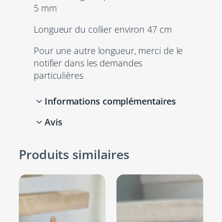
5 mm
r
h
Longueur du collier environ 47 cm
o
m
Pour une autre longueur, merci de le
m
notifier dans les demandes
e
particulières
c
u
Informations complémentaires
i
r
Avis
Attributs
Valeur
t
Bronze, Gris
r
0 avis pour Collier
Produits similaires
brume tressé,
e
homme cuir tressé noir et
Cuir plat
Marron
s
plume en bronze
5 mm
tressé, Noir
s
tressé, Vert
é
Il n’y a pas encore d’avis. Seuls les
sarcelle
n
clients connectés ayant acheté ce
o