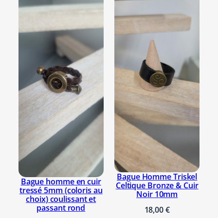
Bague Homme Triskel
Bague homme en cuir
Celtique Bronze & Cuir
tressé 5mm (coloris au
Noir 10mm
choix) coulissant et
passant rond
18,00
€