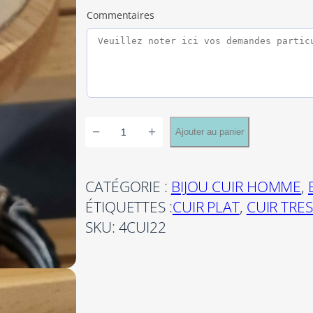
Commentaires
q
−
+
Ajouter au panier
u
a
n
CATÉGORIE :
BIJOU CUIR HOMME
, 
t
ÉTIQUETTES :
CUIR PLAT
, 
CUIR TRE
i
SKU:
4CUI22
t
é
d
e