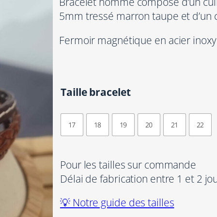
Bracelet homme composé d’un cuir p
5mm tressé marron taupe et d’un 
Fermoir magnétique en acier inoxyd
Taille bracelet
17
18
19
20
21
22
Pour les tailles sur commande
Délai de fabrication entre 1 et 2 jo
💡 Notre guide des tailles