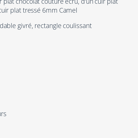
lat chocolat couture écru, d’un cuir plat
cuir plat tressé 6mm Camel
able givré, rectangle coulissant
urs