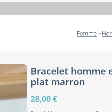
Femme
Ho
Bracelet homme e
plat marron
28,00
€