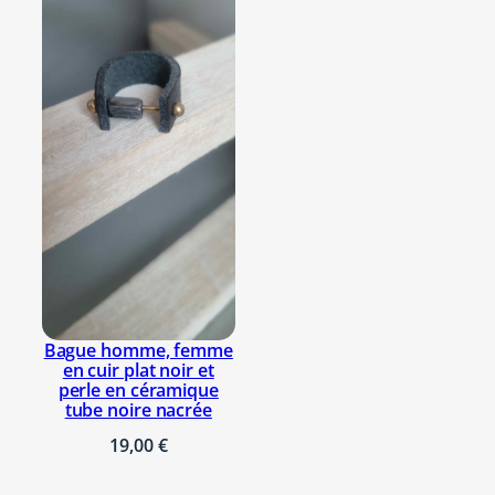
g
Bague homme, femme
en cuir plat noir et
perle en céramique
tube noire nacrée
19,00
€