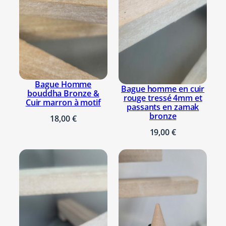
e
n
c
u
i
r
r
Bague Homme
Bague homme en cuir
o
bouddha Bronze &
rouge tressé 4mm et
Cuir marron à motif
n
passants en zamak
bronze
d
18,00
€
n
19,00
€
o
i
r
e
t
s
a