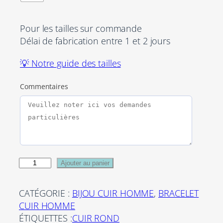
Pour les tailles sur commande
Délai de fabrication entre 1 et 2 jours
💡 Notre guide des tailles
Commentaires
q
Ajouter au panier
u
a
CATÉGORIE :
BIJOU CUIR HOMME
, 
BRACELET
n
CUIR HOMME
t
ÉTIQUETTES :
CUIR ROND