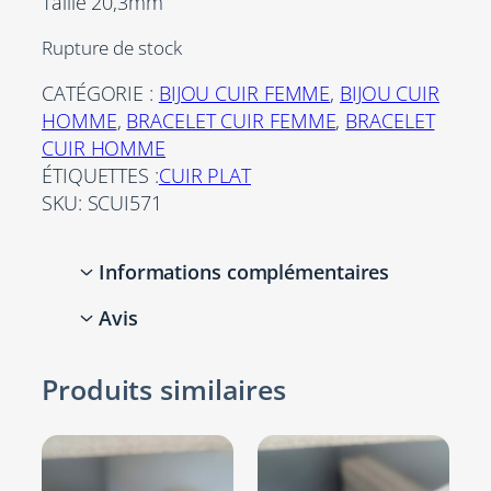
Taille 20,3mm
Rupture de stock
CATÉGORIE :
BIJOU CUIR FEMME
, 
BIJOU CUIR
HOMME
, 
BRACELET CUIR FEMME
, 
BRACELET
CUIR HOMME
ÉTIQUETTES :
CUIR PLAT
SKU:
SCUI571
Informations complémentaires
Avis
Attributs
Valeur
Autres
Pièce unique
0 avis pour Bracelet
Produits similaires
mixte six cuirs tressés
rouges, marrons et
Bronze,
bronzes
Couleurs
Marron,