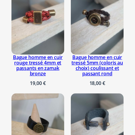
Rouge
Il n’y a pas encore d’avis. Seuls les
clients connectés ayant acheté ce
produit ont la possibilité de laisser un
Taille
20
avis.
Se connecter
bracelet
Bague homme en cuir
Bague homme en cuir
rouge tressé 4mm et
tressé 5mm (coloris au
passants en zamak
choix) coulissant et
bronze
passant rond
19,00
€
18,00
€