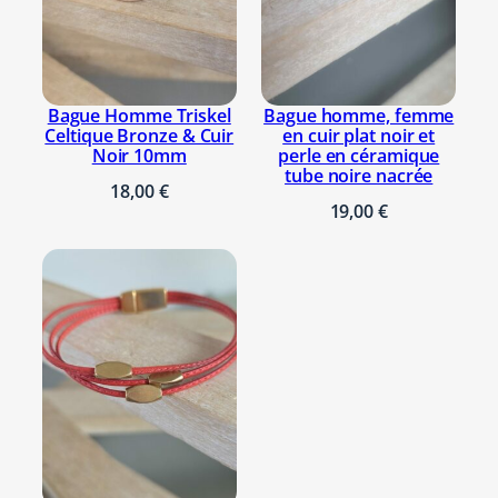
Bague Homme Triskel
Bague homme, femme
Celtique Bronze & Cuir
en cuir plat noir et
Noir 10mm
perle en céramique
tube noire nacrée
18,00
€
19,00
€