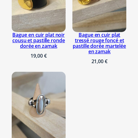
s
e
t
n
o
Bague en cuir plat noir
Bague en cuir plat
cousu et pastille ronde
tressé rouge foncé et
i
dorée en zamak
pastille dorée martelée
r
en zamak
19,00
€
m
21,00
€
o
t
i
f
,
p
a
s
s
a