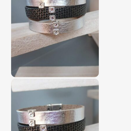
N
P
R
O
M
O
T
I
O
N