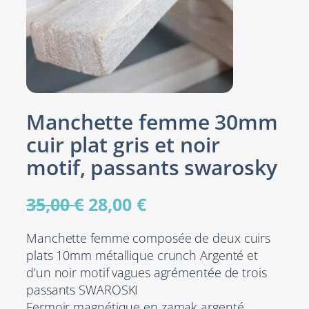
Manchette femme 30mm
cuir plat gris et noir
motif, passants swarosky
L
L
35,00
€
28,00
€
e
e
Manchette femme composée de deux cuirs
p
p
plats 10mm métallique crunch Argenté et
d’un noir motif vagues agrémentée de trois
r
r
passants SWAROSKI
i
i
Fermoir magnétique en zamak argenté