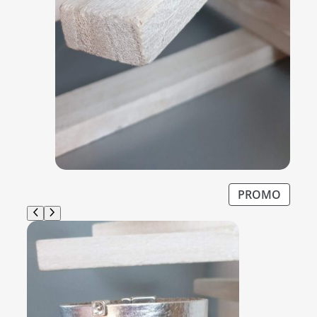
P
PROMO
R
O
D
U
I
T
E