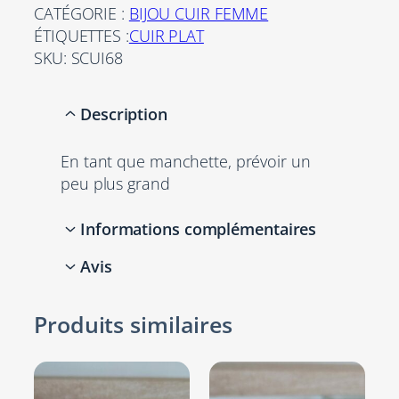
n
CATÉGORIE :
BIJOU CUIR FEMME
8
t
ÉTIQUETTES :
CUIR PLAT
i
:
,
SKU:
SCUI68
t
3
0
é
Description
5
0
d
e
,
En tant que manchette, prévoir un
M
0
€
peu plus grand
a
n
0
.
Informations complémentaires
c
h
Avis
€
e
Attributs
Valeur
t
Pièce
.
Autres
0 avis pour Manchette
t
Produits similaires
unique
femme 30mm cuir plat
e
gris et noir motif,
f
e
passants swarosky
Argent,