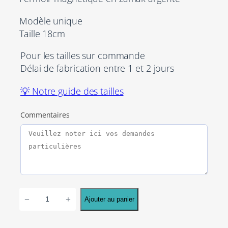
x
x
Modèle unique
i
a
Taille 18cm
n
c
Pour les tailles sur commande
i
t
Délai de fabrication entre 1 et 2 jours
t
u
💡 Notre guide des tailles
i
e
a
l
Commentaires
l
e
é
s
t
t
a
q
−
+
Ajouter au panier
i
:
u
a
t
2