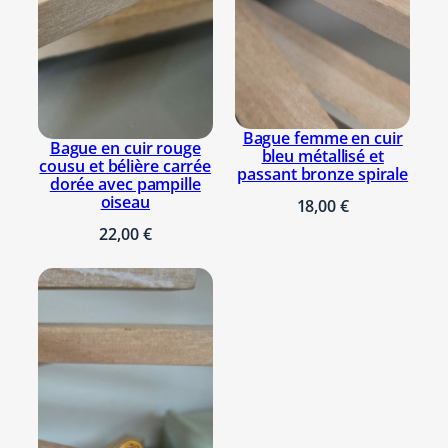
Bague femme en cuir
Bague en cuir rouge
bleu métallisé et
cousu et bélière carrée
passant bronze spirale
dorée avec pampille
oiseau
18,00
€
22,00
€