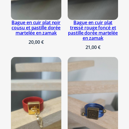
Bague en cuir plat
Bague en cuir plat noir
tressé rouge foncé et
cousu et pastille dorée
pastille dorée martelée
martelée en zamak
en zamak
20,00
€
21,00
€