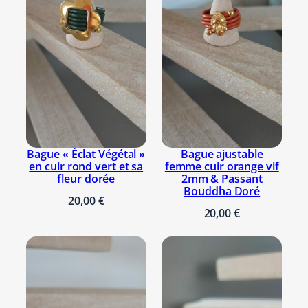
produit
Bague « Éclat Végétal »
Bague ajustable
en cuir rond vert et sa
femme cuir orange vif
fleur dorée
2mm & Passant
Bouddha Doré
20,00
€
20,00
€