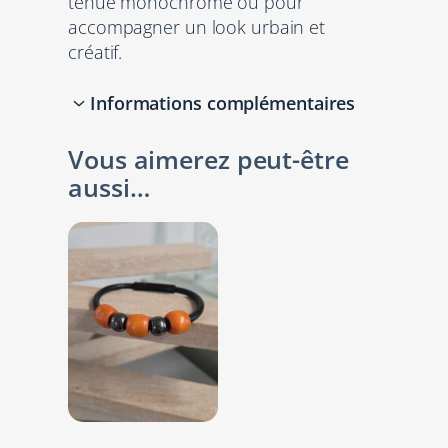
tenue monochrome ou pour
accompagner un look urbain et
créatif.
Informations complémentaires
Vous aimerez peut-être
Attributs
Valeur
aussi…
Couleurs
Noir, Orange