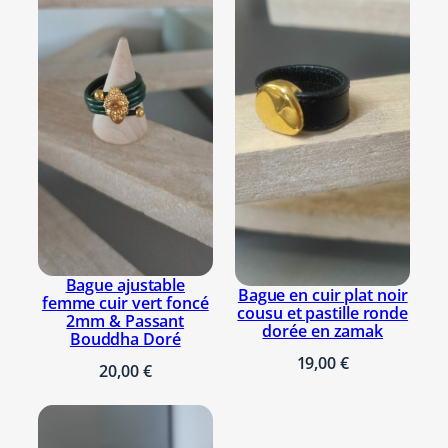
Bague ajustable
Bague en cuir plat noir
femme cuir vert foncé
cousu et pastille ronde
2mm & Passant
dorée en zamak
Bouddha Doré
19,00
€
20,00
€