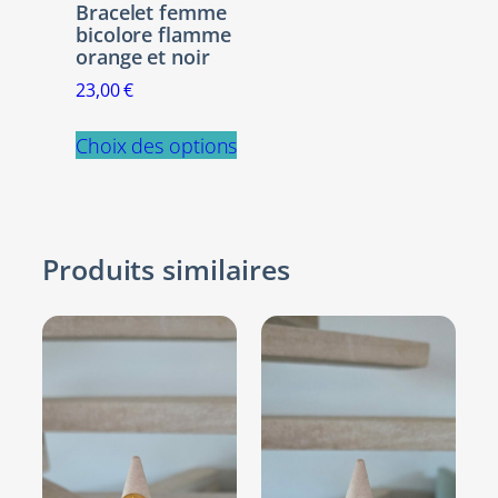
Bracelet femme
bicolore flamme
orange et noir
23,00
€
Ce
Choix des options
produit
a
plusieurs
variations.
Les
Produits similaires
options
peuvent
être
choisies
sur
la
page
du