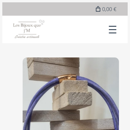
Epuisé
0,00 €