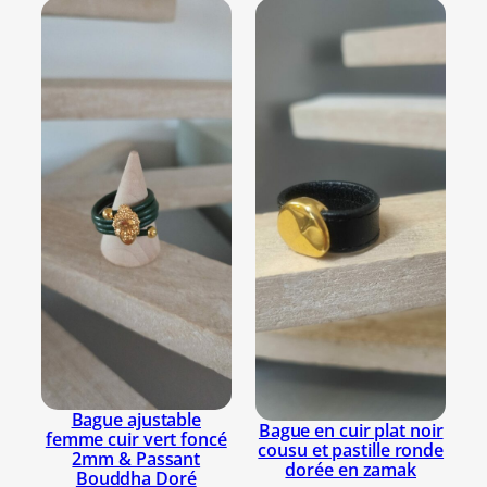
s
e
t
p
e
r
l
e
s
e
n
c
u
i
v
r
Bague ajustable
Bague en cuir plat noir
femme cuir vert foncé
e
cousu et pastille ronde
2mm & Passant
dorée en zamak
Bouddha Doré