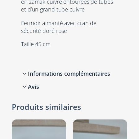
en zamak cuivre entourées de tubes
r
et d’un grand tube cuivre
f
e
Fermoir aimanté avec cran de
m
sécurité doré rose
m
e
Taille 45 cm
e
n
c
u
Informations complémentaires
i
Avis
r
Attributs
Valeur
r
Couleurs
Bronze, Violet
0 avis pour Collier femme
o
Produits similaires
n
en cuir rond 4 mm mauve
d
vintage, tubes et perles
Autres
Taille Unique
4
en cuivre
m