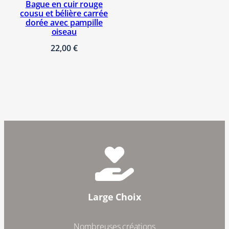
Bague en cuir rouge
cousu et bélière carrée
dorée avec pampille
oiseau
22,00
€
Large Choix
Nombreuses créations