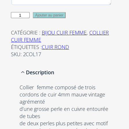
q
Ajouter au panier
u
a
CATÉGORIE :
BIJOU CUIR FEMME
, 
COLLIER
n
CUIR FEMME
t
ÉTIQUETTES :
CUIR ROND
i
SKU:
2COL17
t
é
Description
d
e
Collier femme composé de trois
C
cordons de cuir 4mm mauve vintage
o
agrémenté
l
d’une grosse perle en cuivre entourée
l
de tubes
i
de deux perles plus petites avec motif
e