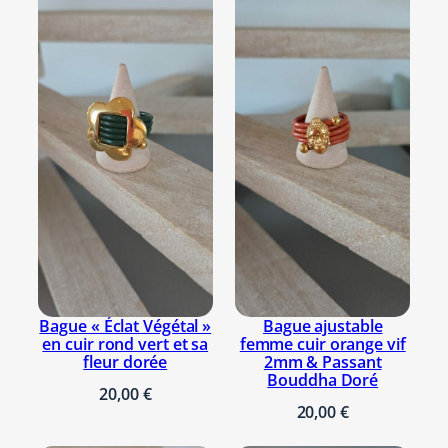
m
Il n’y a pas encore d’avis. Seuls les
m
clients connectés ayant acheté ce
a
produit ont la possibilité de laisser un
u
avis.
Se connecter
v
e
v
i
n
t
a
g
e
Bague « Éclat Végétal »
Bague ajustable
,
en cuir rond vert et sa
femme cuir orange vif
t
fleur dorée
2mm & Passant
Bouddha Doré
u
20,00
€
b
20,00
€
e