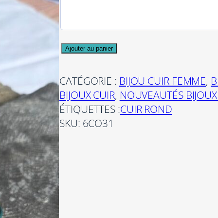
q
Ajouter au panier
u
a
CATÉGORIE :
BIJOU CUIR FEMME
, 
B
n
BIJOUX CUIR
, 
NOUVEAUTÉS BIJOUX
t
ÉTIQUETTES :
CUIR ROND
i
SKU:
6CO31
t
é
d
e
B
r