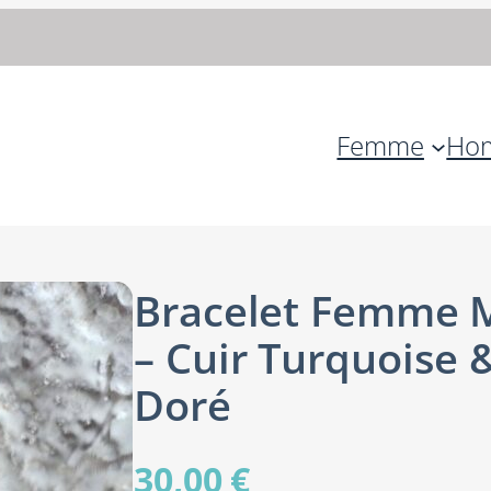
Femme
Ho
Bracelet Femme M
– Cuir Turquoise &
Doré
30,00
€