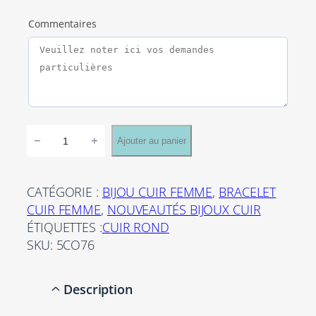
Commentaires
q
−
+
Ajouter au panier
u
a
n
CATÉGORIE :
BIJOU CUIR FEMME
, 
BRACELET
t
CUIR FEMME
, 
NOUVEAUTÉS BIJOUX CUIR
i
ÉTIQUETTES :
CUIR ROND
t
SKU:
5CO76
é
d
Description
e
B