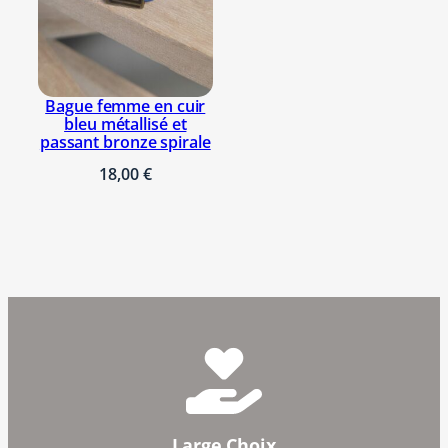
Bague femme en cuir
bleu métallisé et
passant bronze spirale
18,00
€
Large Choix