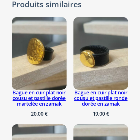
Les
Produits similaires
b
options
o
peuvent
u
être
d
choisies
d
sur
h
la
a
page
b
du
r
produit
o
n
z
Bague en cuir plat noir
Bague en cuir plat noir
cousu et pastille dorée
cousu et pastille ronde
e
martelée en zamak
dorée en zamak
20,00
€
19,00
€