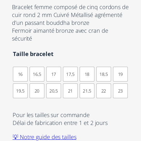
Bracelet femme composé de cinq cordons de
cuir rond 2 mm Cuivré Métallisé agrémenté
d’un passant bouddha bronze
Fermoir aimanté bronze avec cran de
sécurité
Taille bracelet
16
16,5
17
17,5
18
18,5
19
19,5
20
20,5
21
21,5
22
23
Pour les tailles sur commande
Délai de fabrication entre 1 et 2 jours
💡 Notre guide des tailles