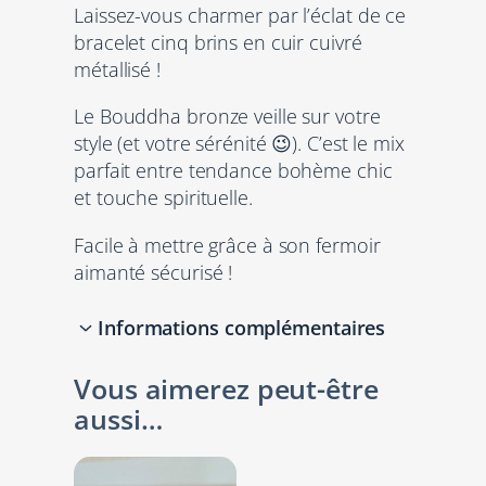
Laissez-vous charmer par l’éclat de ce
r
bracelet cinq brins en cuir cuivré
a
métallisé !
c
e
Le Bouddha bronze veille sur votre
l
style (et votre sérénité 😉). C’est le mix
e
parfait entre tendance bohème chic
t
et touche spirituelle.
f
e
Facile à mettre grâce à son fermoir
m
aimanté sécurisé !
m
e
Informations complémentaires
e
n
Vous aimerez peut-être
Attributs
Valeur
c
aussi…
Bronze,
u
Couleurs
Cuivre
i
r