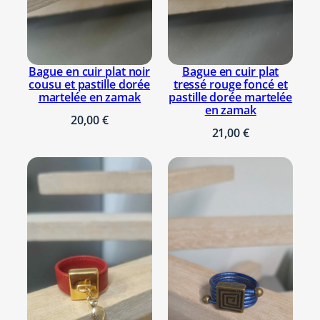
F
l
e
u
Bague en cuir plat
Bague en cuir plat noir
r
tressé rouge foncé et
cousu et pastille dorée
pastille dorée martelée
martelée en zamak
e
en zamak
n
20,00
€
21,00
€
z
a
m
a
k
a
r
g
e
n
t