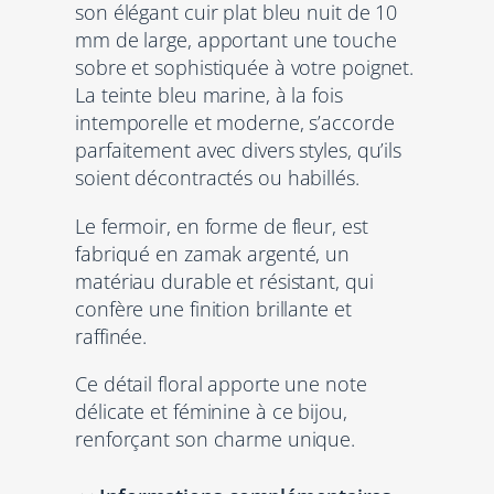
son élégant cuir plat bleu nuit de 10
a
mm de large, apportant une touche
c
sobre et sophistiquée à votre poignet.
e
La teinte bleu marine, à la fois
l
intemporelle et moderne, s’accorde
e
parfaitement avec divers styles, qu’ils
t
soient décontractés ou habillés.
f
e
Le fermoir, en forme de fleur, est
m
fabriqué en zamak argenté, un
m
matériau durable et résistant, qui
e
confère une finition brillante et
e
raffinée.
n
c
Ce détail floral apporte une note
u
délicate et féminine à ce bijou,
i
renforçant son charme unique.
r
b