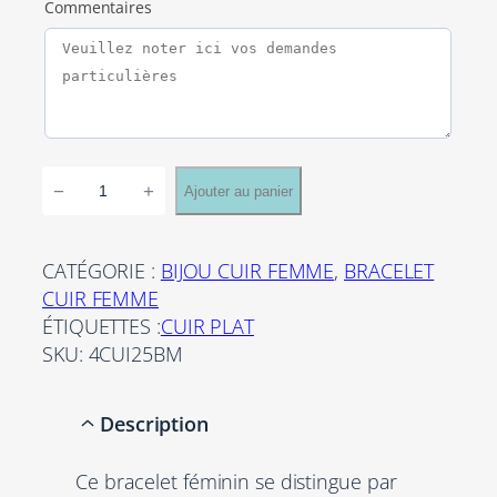
Commentaires
q
−
+
Ajouter au panier
u
a
n
CATÉGORIE :
BIJOU CUIR FEMME
, 
BRACELET
t
CUIR FEMME
i
ÉTIQUETTES :
CUIR PLAT
t
SKU:
4CUI25BM
é
d
Description
e
B
Ce bracelet féminin se distingue par
r