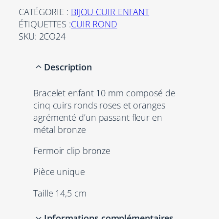
a
CATÉGORIE :
BIJOU CUIR ENFANT
n
ÉTIQUETTES :
CUIR ROND
t
SKU:
2CO24
i
t
Description
é
d
Bracelet enfant 10 mm composé de
e
cinq cuirs ronds roses et oranges
B
agrémenté d’un passant fleur en
r
métal bronze
a
c
Fermoir clip bronze
e
l
Pièce unique
e
t
Taille 14,5 cm
e
n
Informations complémentaires