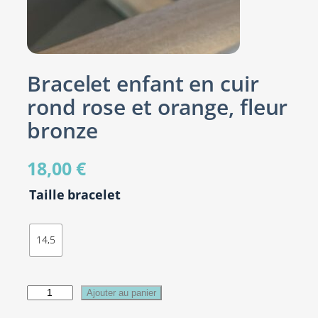
Bracelet enfant en cuir
rond rose et orange, fleur
bronze
18,00
€
Taille bracelet
14,5
q
Ajouter au panier
u