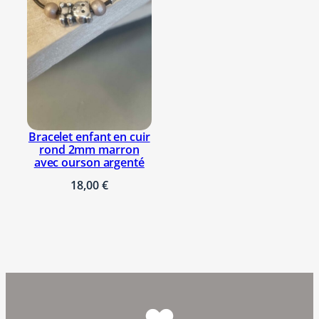
Bracelet enfant en cuir
rond 2mm marron
avec ourson argenté
18,00
€