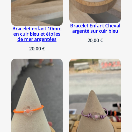
e
t
o
Bracelet Enfant Cheval
r
Bracelet enfant 10mm
argenté sur cuir bleu
en cuir bleu et étoiles
a
de mer argentées
20,00
€
n
20,00
€
g
e
,
f
l
e
u
r
b
r
o
n