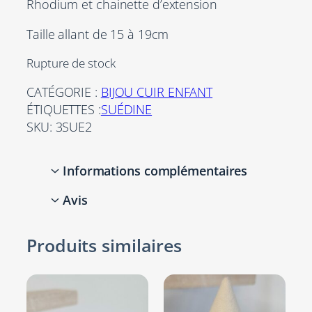
Rhodium et chainette d’extension
Taille allant de 15 à 19cm
Rupture de stock
CATÉGORIE :
BIJOU CUIR ENFANT
ÉTIQUETTES :
SUÉDINE
SKU:
3SUE2
Informations complémentaires
Avis
Attributs
Valeur
Argent,
0 avis pour Bracelet
Produits similaires
Couleurs
Marron,
enfant, ado en suédine
Violet
violette et marron,
bouddha argenté