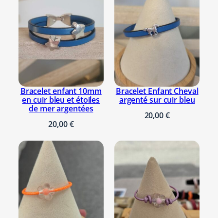
Il n’y a pas encore d’avis. Seuls les
clients connectés ayant acheté ce
produit ont la possibilité de laisser un
avis.
Se connecter
Bracelet enfant 10mm
Bracelet Enfant Cheval
en cuir bleu et étoiles
argenté sur cuir bleu
de mer argentées
20,00
€
20,00
€