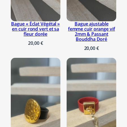
Bague « Éclat Végétal »
Bague ajustable
en cuir rond vert et sa
femme cuir orange vif
fleur dorée
2mm & Passant
Bouddha Doré
20,00
€
20,00
€