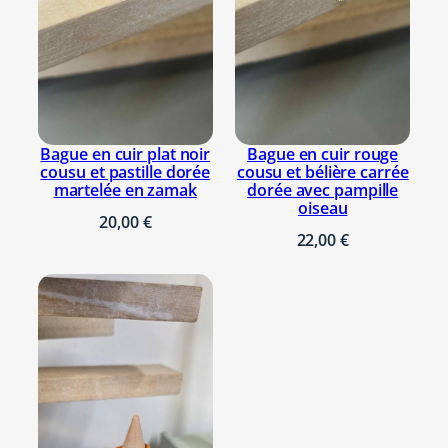
Bague en cuir plat noir
Bague en cuir rouge
cousu et pastille dorée
cousu et bélière carrée
martelée en zamak
dorée avec pampille
oiseau
20,00
€
22,00
€