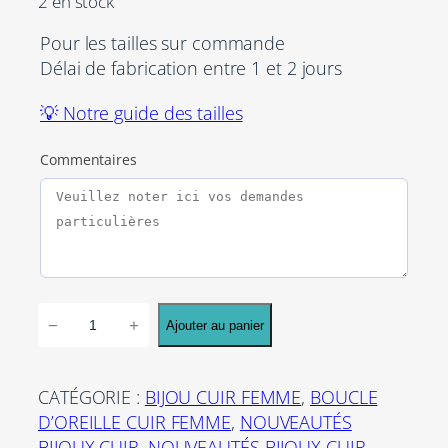
2 en stock
Pour les tailles sur commande
Délai de fabrication entre 1 et 2 jours
💡 Notre guide des tailles
Commentaires
q
−
+
Ajouter au panier
u
a
n
CATÉGORIE :
BIJOU CUIR FEMME
, 
BOUCLE
t
D’OREILLE CUIR FEMME
, 
NOUVEAUTÉS
i
BIJOUX CUIR
, 
NOUVEAUTÉS BIJOUX CUIR