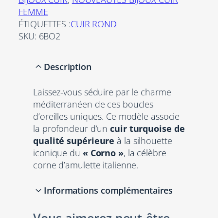
t
FEMME
é
ÉTIQUETTES :
CUIR ROND
d
SKU:
6BO2
e
B
Description
o
u
Laissez-vous séduire par le charme
c
méditerranéen de ces boucles
l
d’oreilles uniques. Ce modèle associe
e
la profondeur d’un
cuir turquoise de
s
qualité supérieure
à la silhouette
d
iconique du
« Corno »
, la célèbre
’
corne d’amulette italienne.
o
r
Informations complémentaires
e
i
l
Vous aimerez peut-être