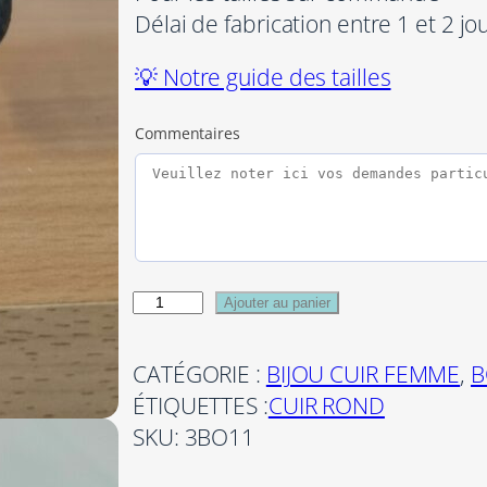
Délai de fabrication entre 1 et 2 jo
💡 Notre guide des tailles
Commentaires
q
Ajouter au panier
u
a
CATÉGORIE :
BIJOU CUIR FEMME
, 
B
n
ÉTIQUETTES :
CUIR ROND
t
SKU:
3BO11
i