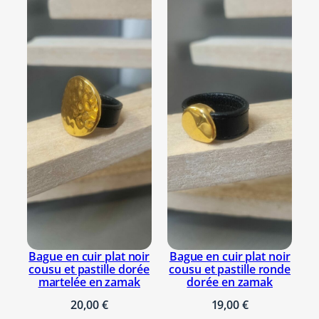
e
e
t
p
e
n
d
e
n
t
i
f
s
o
r
Bague en cuir plat noir
Bague en cuir plat noir
cousu et pastille dorée
cousu et pastille ronde
a
martelée en zamak
dorée en zamak
n
20,00
€
19,00
€
g