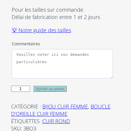
Pour les tailles sur commande
Délai de fabrication entre 1 et 2 jours
💡 Notre guide des tailles
Commentaires
q
Ajouter au panier
u
a
CATÉGORIE :
BIJOU CUIR FEMME
, 
BOUCLE
n
D’OREILLE CUIR FEMME
t
ÉTIQUETTES :
CUIR ROND
i
SKU:
3BO3