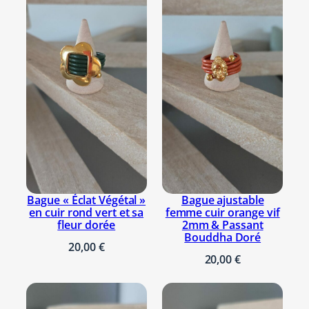
clients connectés ayant acheté ce
l
produit ont la possibilité de laisser un
e
avis.
Se connecter
f
e
m
m
e
e
n
c
u
i
Bague « Éclat Végétal »
Bague ajustable
r
en cuir rond vert et sa
femme cuir orange vif
fleur dorée
2mm & Passant
o
Bouddha Doré
r
20,00
€
20,00
€
a
n
g