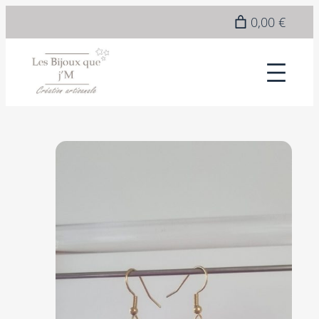
Epuisé
0,00 €