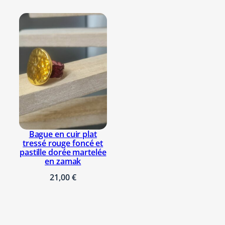
t
a
l
e
t
p
e
n
d
e
n
Bague en cuir plat
t
tressé rouge foncé et
i
pastille dorée martelée
en zamak
f
e
21,00
€
n
a
c