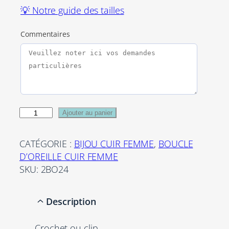
💡 Notre guide des tailles
Commentaires
q
Ajouter au panier
u
a
CATÉGORIE :
BIJOU CUIR FEMME
, 
BOUCLE
n
D’OREILLE CUIR FEMME
t
SKU:
2BO24
i
t
Description
é
d
Crochet ou clip
e