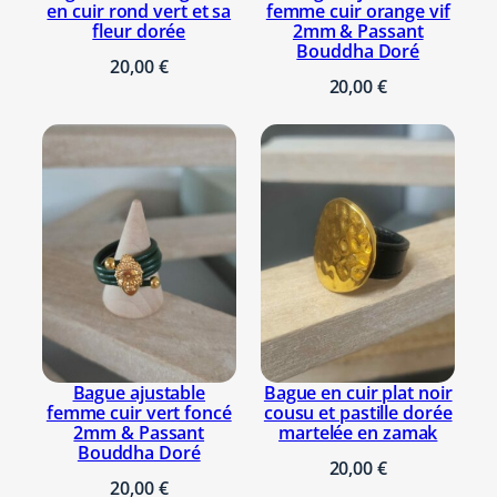
e
en cuir rond vert et sa
femme cuir orange vif
m
fleur dorée
2mm & Passant
Bouddha Doré
m
20,00
€
e
20,00
€
c
o
n
n
e
c
t
e
u
r
c
Bague ajustable
Bague en cuir plat noir
femme cuir vert foncé
cousu et pastille dorée
r
2mm & Passant
martelée en zamak
i
Bouddha Doré
20,00
€
s
20,00
€