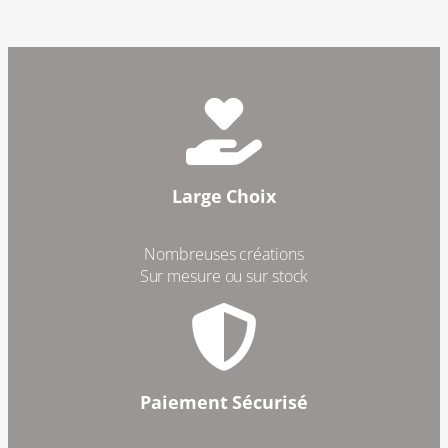
é
t
a
t
e
Large Choix
Nombreuses créations
Sur mesure ou sur stock
Paiement Sécurisé