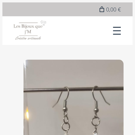
Epuisé
0,00 €