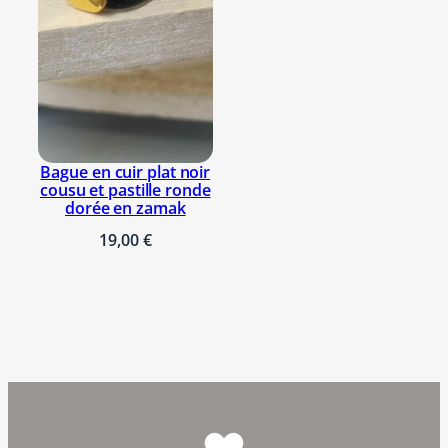
Bague en cuir plat noir
cousu et pastille ronde
dorée en zamak
19,00
€