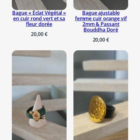
Bague « Éclat Végétal »
Bague ajustable
en cuir rond vert et sa
femme cuir orange vif
fleur dorée
2mm & Passant
Bouddha Doré
20,00
€
20,00
€