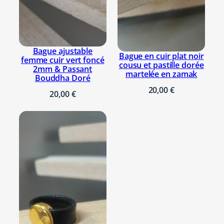
Bague ajustable
Bague en cuir plat noir
femme cuir vert foncé
cousu et pastille dorée
2mm & Passant
martelée en zamak
Bouddha Doré
20,00
€
20,00
€