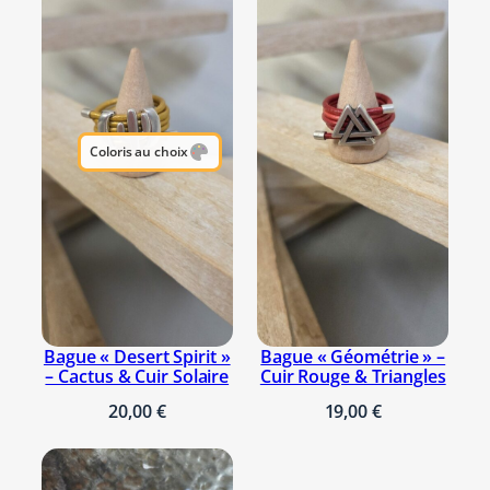
t
V
i
n
t
a
Coloris au choix
g
e
&
S
e
q
u
Bague « Desert Spirit »
Bague « Géométrie » –
i
– Cactus & Cuir Solaire
Cuir Rouge & Triangles
n
20,00
€
19,00
€
É
m
a