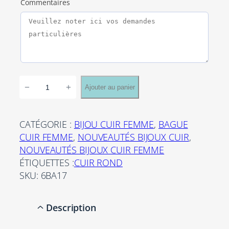
Commentaires
q
−
+
Ajouter au panier
u
a
n
CATÉGORIE :
BIJOU CUIR FEMME
, 
BAGUE
t
CUIR FEMME
, 
NOUVEAUTÉS BIJOUX CUIR
, 
i
NOUVEAUTÉS BIJOUX CUIR FEMME
t
ÉTIQUETTES :
CUIR ROND
é
SKU:
6BA17
d
e
Description
B
a