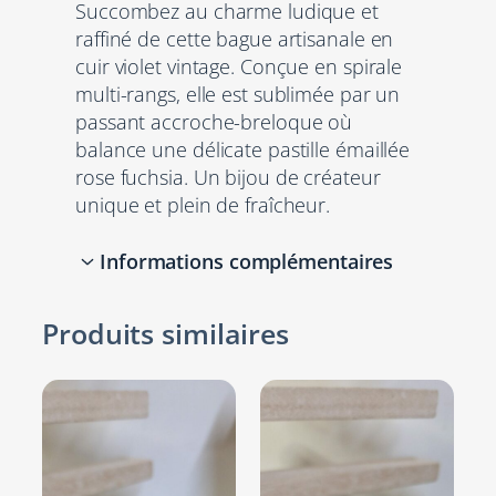
Succombez au charme ludique et
g
raffiné de cette bague artisanale en
u
cuir violet vintage. Conçue en spirale
e
multi-rangs, elle est sublimée par un
M
passant accroche-breloque où
u
balance une délicate pastille émaillée
l
rose fuchsia. Un bijou de créateur
t
unique et plein de fraîcheur.
i
-
Informations complémentaires
C
o
r
Produits similaires
Attributs
Valeur
d
Argent,
Couleurs
o
Mauve, Rose
n
s
"
46-50, 48-52,
P
50-54, 52-56,