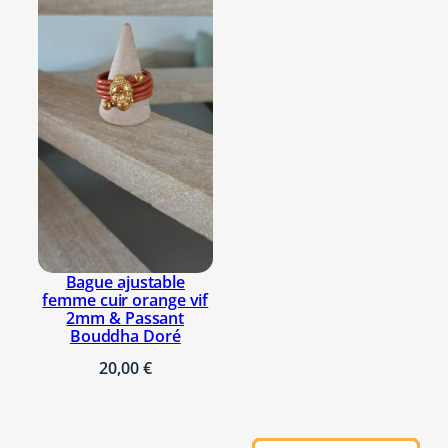
h
o
n
r
o
u
g
e
Bague ajustable
femme cuir orange vif
2mm & Passant
Bouddha Doré
20,00
€