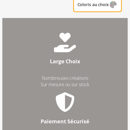
Coloris au choix
Coloris au choix
Coloris au choix
Coloris au choix
Coloris au choix
Coloris au choix
Large Choix
Nombreuses créations
Sur mesure ou sur stock
Paiement Sécurisé