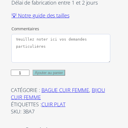
Délai de fabrication entre 1 et 2 jours
💡 Notre guide des tailles
Commentaires
q
Ajouter au panier
u
a
CATÉGORIE :
BAGUE CUIR FEMME
, 
BIJOU
n
CUIR FEMME
t
ÉTIQUETTES :
CUIR PLAT
i
SKU:
3BA7
t
é