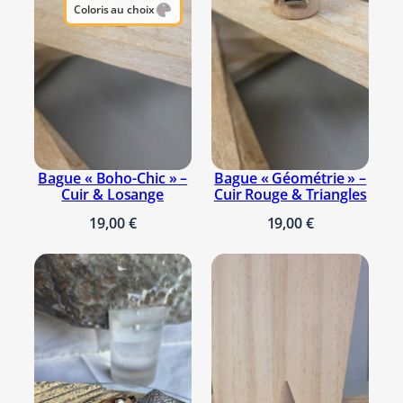
p
Coloris au choix
l
a
t
g
r
i
s
Bague « Boho-Chic » –
Bague « Géométrie » –
o
Cuir & Losange
Cuir Rouge & Triangles
u
19,00
€
19,00
€
n
o
i
r
e
t
p
a