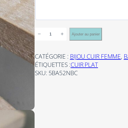
q
−
+
Ajouter au panier
u
a
n
CATÉGORIE :
BIJOU CUIR FEMME
, 
B
t
ÉTIQUETTES :
CUIR PLAT
i
SKU:
5BA52NBC
t
é
d
e
B
a