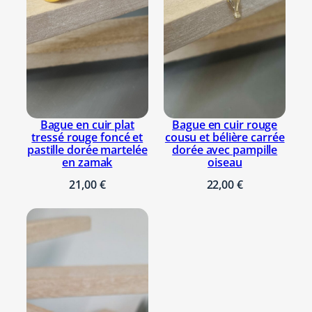
p
e
r
l
e
s
e
Bague en cuir plat
Bague en cuir rouge
n
tressé rouge foncé et
cousu et bélière carrée
a
pastille dorée martelée
dorée avec pampille
en zamak
oiseau
c
i
21,00
€
22,00
€
e
r
a
r
g
e
n