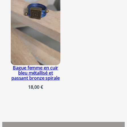
t
é
Bague femme en cuir
bleu métallisé et
passant bronze spirale
18,00
€