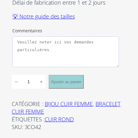
Délai de fabrication entre 1 et 2 jours
💡 Notre guide des tailles
Commentaires
q
−
+
Ajouter au panier
u
a
n
CATÉGORIE :
BIJOU CUIR FEMME
, 
BRACELET
t
CUIR FEMME
i
ÉTIQUETTES :
CUIR ROND
t
SKU:
3CO42
é