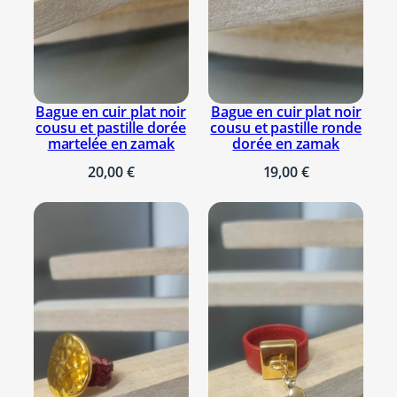
u
i
r
r
o
Bague en cuir plat noir
Bague en cuir plat noir
n
cousu et pastille dorée
cousu et pastille ronde
d
martelée en zamak
dorée en zamak
v
20,00
€
19,00
€
i
o
l
e
t
3
m
m
e
t