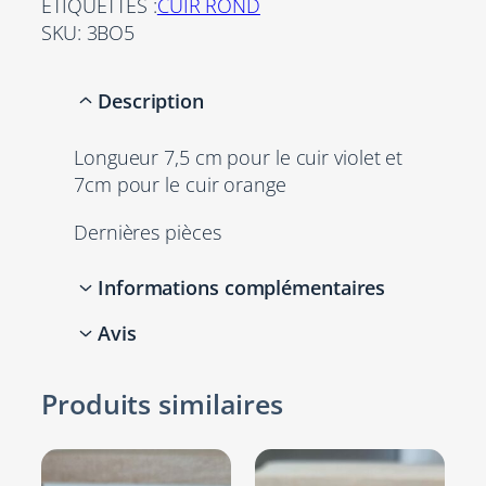
ÉTIQUETTES :
CUIR ROND
i
SKU:
3BO5
t
é
Description
d
e
Longueur 7,5 cm pour le cuir violet et
B
7cm pour le cuir orange
o
u
Dernières pièces
c
l
Informations complémentaires
e
s
Avis
d
Attributs
Valeur
Couleurs
Orange, Violet
'
0 avis pour Boucles
Produits similaires
o
d’oreille femme en cuir
r
rond violet ou orange et
e
Autres
Taille Unique
rond martelé doré
i