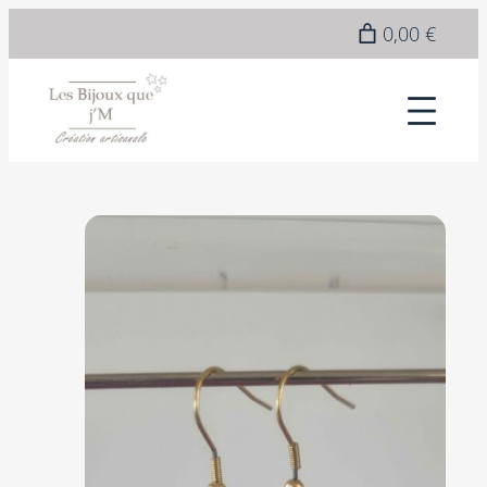
Epuisé
0,00 €