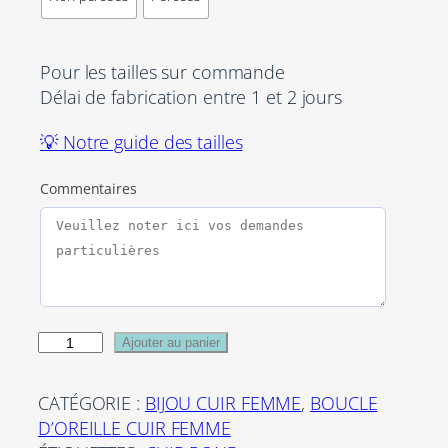
Pour les tailles sur commande
Délai de fabrication entre 1 et 2 jours
💡 Notre guide des tailles
Commentaires
q
Ajouter au panier
u
a
CATÉGORIE :
BIJOU CUIR FEMME
, 
BOUCLE
n
D’OREILLE CUIR FEMME
t