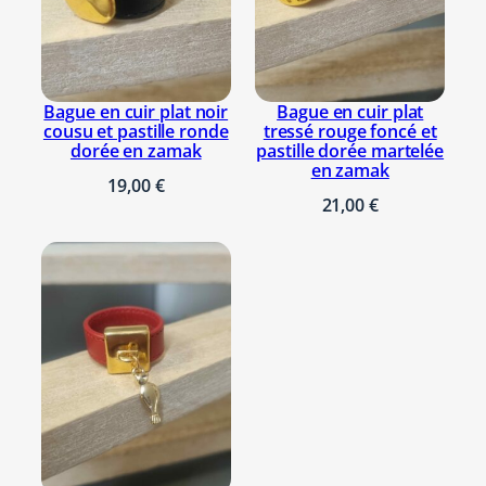
v
i
o
l
Bague en cuir plat noir
Bague en cuir plat
cousu et pastille ronde
tressé rouge foncé et
e
dorée en zamak
pastille dorée martelée
t
en zamak
19,00
€
o
21,00
€
u
o
r
a
n
g
e
e
t
r